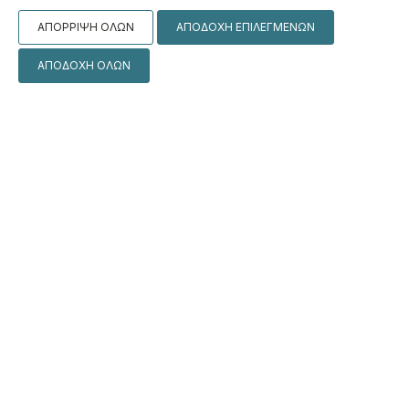
ΑΠΌΡΡΙΨΗ ΌΛΩΝ
ΑΠΟΔΟΧΉ ΕΠΙΛΕΓΜΈΝΩΝ
ΑΠΟΔΟΧΉ ΌΛΩΝ
Junior Suite Balcony Boho
ΠΕΡΙΣΣΌΤΕΡΑ
ΚΆΝΤΕ ΚΡΆΤΗΣΗ