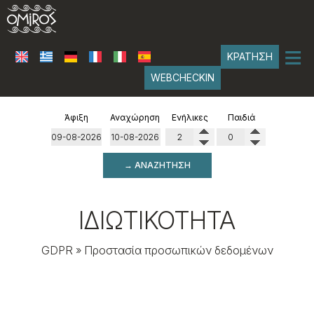
≡
ΚΡΆΤΗΣΗ
WEBCHECKIN
ΑΡΧΙΚΉ
Άφιξη
Αναχώρηση
Ενήλικες
Παιδιά
ΤΟΠΟΘΕΣΊΑ
→ ΑΝΑΖΉΤΗΣΗ
ΣΟΥΊΤΕΣ
Classical Suites
ΠΑΡΟΧΈΣ
ΙΔΙΩΤΙΚΌΤΗΤΑ
Boho Suites
ΦΩΤΟΓΡΑΦΊΕΣ
GDPR » Προστασία προσωπικών δεδομένων
ΣΥΧΝΈΣ ΕΡΩΤΉΣΕΙΣ
ΠΡΟΣΤΑΣΊΑ ΠΡΟΣΩΠΙΚΏΝ
ΕΝΤΥΠΏΣΕΙΣ
ΕΠΙΚΟΙΝΩΝΊΑ