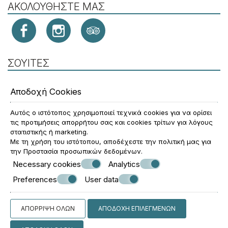
ΑΚΟΛΟΥΘΉΣΤΕ ΜΑΣ
ΣΟΥΊΤΕΣ
Classical Suites
Αποδοχή Cookies
Boho Suites
Αυτός ο ιστότοπος χρησιμοποιεί τεχνικά cookies για να ορίσει
ΕΞΕΡΕΥΝΉΣΤΕ
τις προτιμήσεις απορρήτου σας και cookies τρίτων για λόγους
στατιστικής ή marketing.
Τοποθεσία
Με τη χρήση του ιστότοπου, αποδέχεστε την πολιτική μας για
την
Προστασία προσωπικών δεδομένων
.
Παροχές
Necessary cookies
Analytics
Φωτογραφίες
Preferences
User data
© Powered by Marinet
ΑΠΌΡΡΙΨΗ ΌΛΩΝ
ΑΠΟΔΟΧΉ ΕΠΙΛΕΓΜΈΝΩΝ
︿