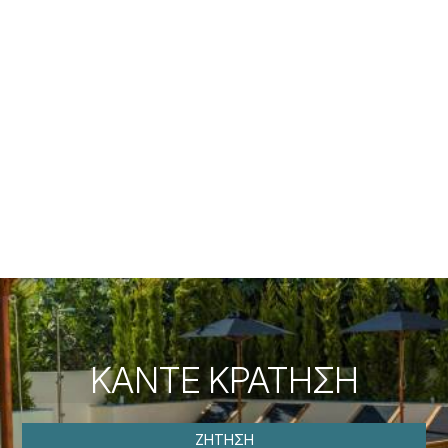
ΔΕΔΟΜΈΝΩΝ
Συμφωνώ ότι τα προσωπικά μου στοιχεία που
καταχωρώ μέσω της ιστοσελίδας περιλαμβάνονται στο
αρχείο προσωπικών δεδομένων που η επιχείρηση
διατηρεί σωστά και το οποίο επεξεργάζεται η
επιχείρηση με σκοπό την κατάλληλη εξυπηρέτηση,
υποστήριξη και παρακολούθηση της τρέχουσας σχέσης
μου με την επιχείρηση αποκλειστικά για αυτόν τον λόγο
διατηρώντας όλα δικαιώματα σύμφωνα με τους
κανονισμούς της ΕΕ 2016/679.
ΚΆΝΤΕ ΚΡΆΤΗΣΗ
ΖΉΤΗΣΗ