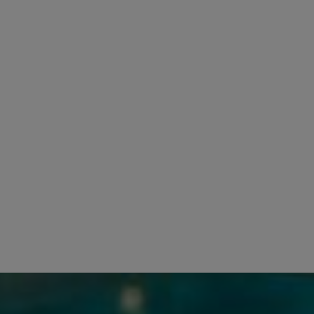
 il fatto che è ancora ampiamente suonata oggi, la forma
a prima forma moderna di lira negli anni '40.
r la straordinaria resa sonora e il design accattivante.
nni e scoprire di più sulla lira e altri strumenti greci.
anche scoprire altri strumenti a corda tipici di Creta,
ra in ciò che sanno fare meglio: creare questi splendidi
retese!