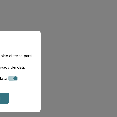
okie di terze parti
ivacy dei dati
.
data
I