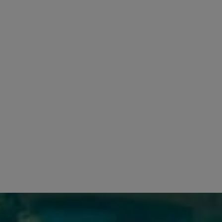
tando avanti le conoscenze
ole della Grecia. Ciò che rende speciale la lira cretese è
. Infatti, a Dimitris Stagakis è attribuita la creazione dell
i a lira fino ad oggi. Le loro opere artigianali sono note pe
akis.
nente che illustra il lavoro della famiglia Stagakis in 65 a
rare alcuni capolavori recentemente completati. Qui puoi 
 figlio Dimitris, potresti essere invitato a vederli all'ope
uoneranno e canteranno insieme. Vivrete un mini concerto c