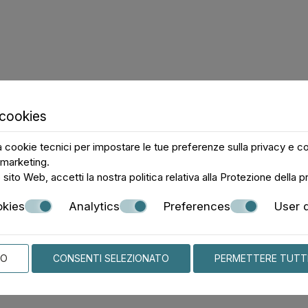
ELLA LIRA
 cookies
a cookie tecnici per impostare le tue preferenze sulla privacy e co
 tradizionale lira cretese
i marketing.
sito Web, accetti la nostra politica relativa alla
Protezione della pr
sica tipica di Creta. Tutto
e lo strumento musicale ad
okies
Analytics
Preferences
User 
etese, e la sua qualità
tto guadagnare un nome a
TO
CONSENTI SELEZIONATO
PERMETTERE TUTT
ofessione di costruttore di
ndo da zero. Utilizzando