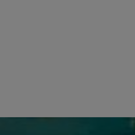
Il figlio di Manolis, di nome Dimitris, sta anche por
tramandate dal nonno al padre.
La lira cretese
I suoni della lira sono sinonimo di Creta e di altre is
più popolare sopravvissuta della lira bizantina medievale
La famiglia Stagakis ha realizzato oltre 4.500 strument
Alcuni dei migliori musicisti cretesi suonano le lira Stag
Visita il Museo Stagakis
Al Museo Stagakis, puoi trovare una piccola mostra perma
Ci sono anche molti esempi di lira cretese e puoi ammi
tra cui la mandola, il bouzouki e le tzura.
Se ti trovi al museo quando sono presenti Manolis e suo
strumenti. A volte, ci saranno musicisti cretesi che s