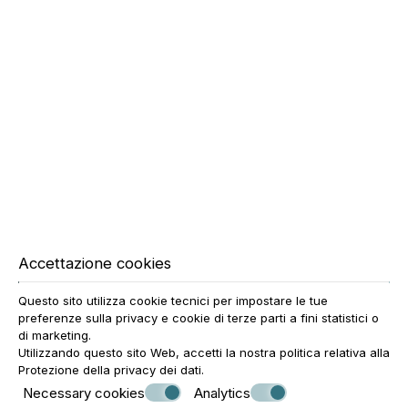
LE CAMERE DISPONGONO
DI BALCONE?
La maggior parte delle suite dispone di balcone privato o
terrazza, offrendo comfort e relax durante il soggiorno.
C’È PULIZIA
GIORNALIERA?
Accettazione cookies
Sì. È previsto il servizio di pulizia giornaliero affinché gli
Questo sito utilizza cookie tecnici per impostare le tue
ospiti possano godere di un ambiente confortevole e
preferenze sulla privacy e cookie di terze parti a fini statistici o
perfettamente curato durante tutto il soggiorno.
di marketing.
Utilizzando questo sito Web, accetti la nostra politica relativa alla
Protezione della privacy dei dati
.
PERCHÉ SCEGLIERE
Necessary cookies
Analytics