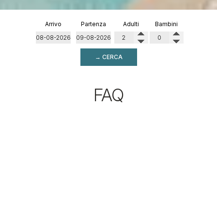
Arrivo
Partenza
Adulti
Bambini
→ CERCA
FAQ
DOVE SI TROVA L’OMIROS
BOUTIQUE HOTEL?
L’Omiros Boutique Hotel si trova nella zona di Missiria a
Rethymno, a soli 150 metri dalla spiaggia e a circa 3
chilometri dalla Città Vecchia e dal centro di Rethymno. La
sua posizione combina facile accesso al mare con
tranquillità e relax, rendendolo una scelta ideale per