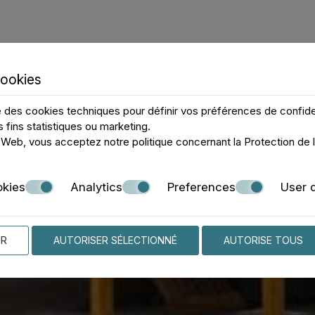
curisé SSL.
ÉES PERSONNELLES
cookies
e des cookies techniques pour définir vos préférences de confiden
s fins statistiques ou marketing.
 je soumets sur ce site web soient incluses dans le fichie
te Web, vous acceptez notre politique concernant la
Protection de l
support et d'un suivi appropriés de ma relation actuelle ave
UE) 2016/679.
okies
Analytics
Preferences
User 
ER
AUTORISER SÉLECTIONNÉ
AUTORISE TOUS