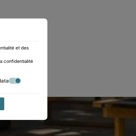
tialité et des
r de données personnelles que la société tient à jour
a confidentialité
c la société, et ce, exclusivement pour cette raison, en
data