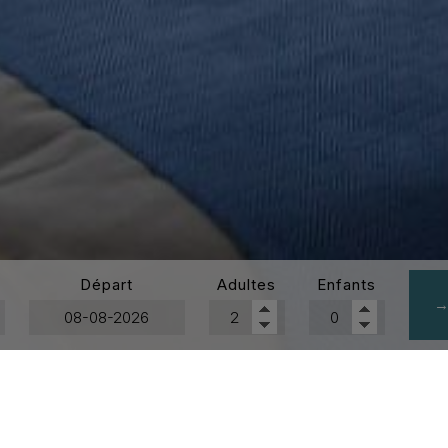
Départ
Adultes
Enfants
→
Suites
Boho Suites
»
King Suite Boho