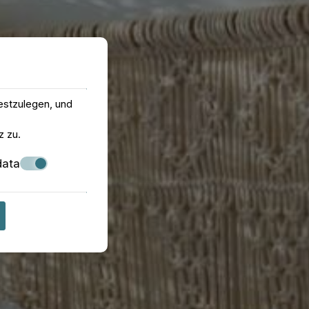
estzulegen, und
z
zu.
data