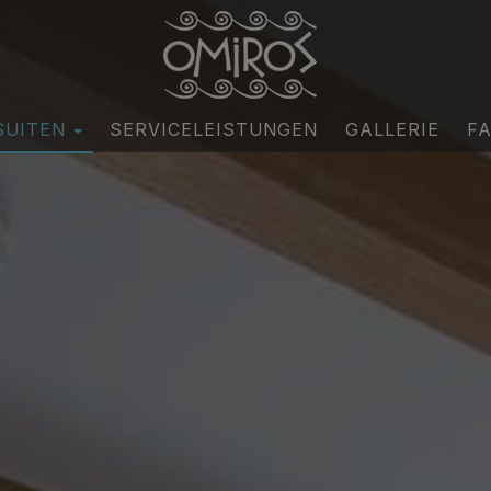
SUITEN
SERVICELEISTUNGEN
GALLERIE
F
ssical Suites
oho Suites