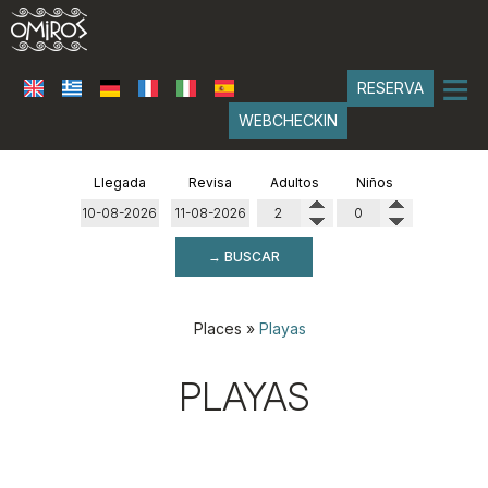
≡
RESERVA
WEBCHECKIN
INICIO
Llegada
Revisa
Adultos
Niños
UBICACIÓN
→ BUSCAR
SUITES
Classical Suites
SERVICIOS
Places
»
Playas
Boho Suites
GALERÍA
PLAYAS
FAQ
RESEÑAS
CONTACTO