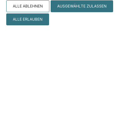
ALLE ABLEHNEN
AUSGEWÄHLTE ZULASSEN
ALLE ERLAUBEN
MACHEN SIE EINE
RESERVIERUNG
ANFRAGE
BUCHEN